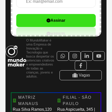
Assinar
O MundoMaker é
uma Empresa de
Inovação e
Tecnologia que
busca despertar os
potenciais criativos
e empreendedores
de todas as
crianças, jovens e
Vagas
adultos.
MATRIZ
FILIAL - SÃO
MANAUS
PAULO
Rua Silva Ramos,120
Rua Aspicuelta, 345 |