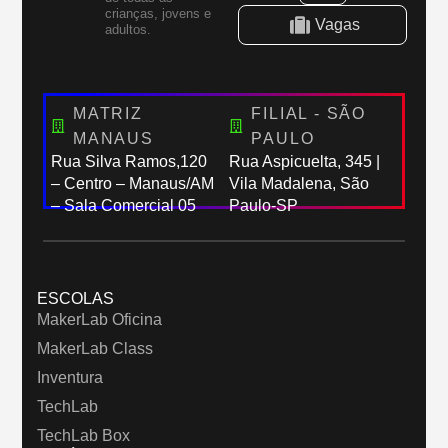
crianças, jovens e
Vagas
adultos.
MATRIZ
FILIAL - SÃO
MANAUS
PAULO
Rua Silva Ramos,120
Rua Aspicuelta, 345 |
– Centro – Manaus/AM
Vila Madalena, São
– Sala Comercial 05
Paulo-SP
ESCOLAS
MakerLab Oficina
MakerLab Class
Inventura
TechLab
TechLab Box