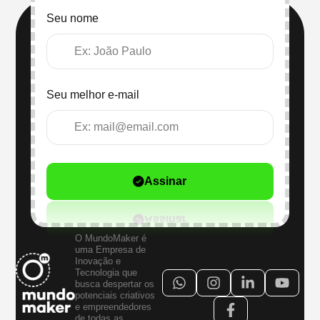
Seu nome
Seu melhor e-mail
Assinar
O MundoMaker é
uma Empresa de
Inovação e
Tecnologia que
busca despertar os
potenciais criativos
e empreendedores
de todas as