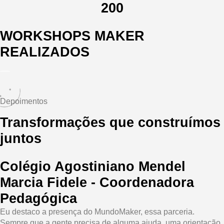
200
WORKSHOPS MAKER
REALIZADOS
Depoimentos
Transformações que construímos
juntos
Colégio Agostiniano Mendel
Marcia Fidele - Coordenadora
Pedagógica
Eu destaco a presença do MundoMaker, essa parceria.
Sempre que a gente precisa de alguma ajuda, uma orientação,