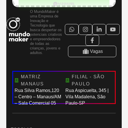
O MundoMaker é
uma Empresa de
Inovação e
Tecnologia que
busca despertar os
potenciais criativos
e empreendedores
de todas as
crianças, jovens e
Vagas
adultos.
MATRIZ
FILIAL - SÃO
MANAUS
PAULO
Rua Silva Ramos,120
Rua Aspicuelta, 345 |
– Centro – Manaus/AM
Vila Madalena, São
– Sala Comercial 05
Paulo-SP