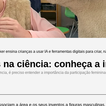
r ensina crianças a usar IA e ferramentas digitais para criar, 
na ciência: conheça a 
ia, é preciso entender a importância da participação feminina 
sociam a área e os seus inventos a figuras masculinas. 