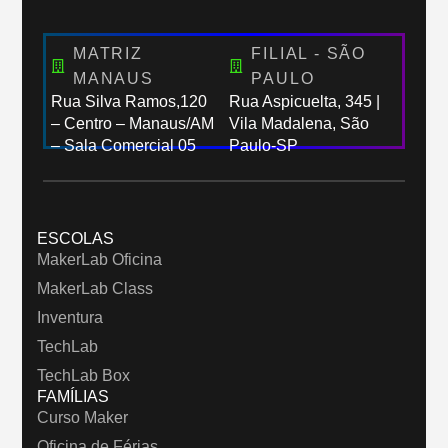
MATRIZ
FILIAL - SÃO
MANAUS
PAULO
Rua Silva Ramos,120
Rua Aspicuelta, 345 |
– Centro – Manaus/AM
Vila Madalena, São
– Sala Comercial 05
Paulo-SP
ESCOLAS
MakerLab Oficina
MakerLab Class
Inventura
TechLab
TechLab Box
FAMÍLIAS
Curso Maker
Oficina de Férias