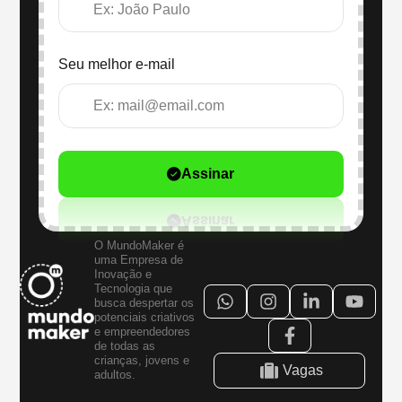
Seu melhor e-mail
Assinar
O MundoMaker é
uma Empresa de
Inovação e
Tecnologia que
busca despertar os
potenciais criativos
e empreendedores
de todas as
crianças, jovens e
Vagas
adultos.