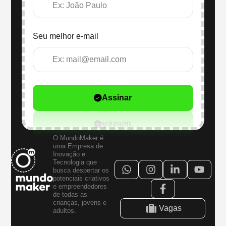
Seu melhor e-mail
Assinar
O MundoMaker é
uma Empresa de
Inovação e
Tecnologia que
busca despertar os
potenciais criativos
e empreendedores
de todas as
crianças, jovens e
Vagas
adultos.