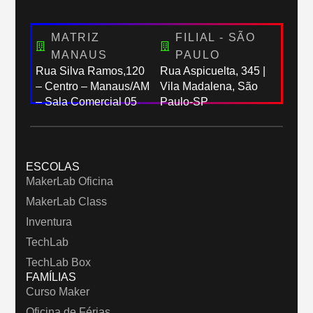
MATRIZ
FILIAL - SÃO
MANAUS
PAULO
Rua Silva Ramos,120
Rua Aspicuelta, 345 |
– Centro – Manaus/AM
Vila Madalena, São
– Sala Comercial 05
Paulo-SP
ESCOLAS
MakerLab Oficina
MakerLab Class
Inventura
TechLab
TechLab Box
FAMÍLIAS
Curso Maker
Oficina de Férias