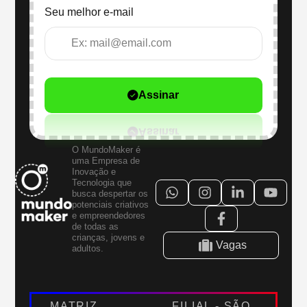
Seu melhor e-mail
Assinar
O MundoMaker é
uma Empresa de
Inovação e
Tecnologia que
busca despertar os
potenciais criativos
e empreendedores
de todas as
crianças, jovens e
Vagas
adultos.
MATRIZ
FILIAL - SÃO