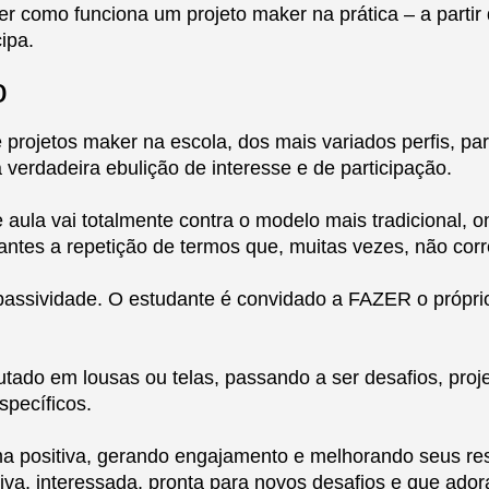
der como funciona um projeto maker na prática – a parti
ipa.
o
 projetos maker na escola, dos mais variados perfis, pa
erdadeira ebulição de interesse e de participação.
e aula vai totalmente contra o modelo mais tradicional,
antes a repetição de termos que, muitas vezes, não co
passividade. O estudante é convidado a FAZER o própr
utado em lousas ou telas, passando a ser desafios, proj
specíficos.
 positiva, gerando engajamento e melhorando seus resul
ativa, interessada, pronta para novos desafios e que adora