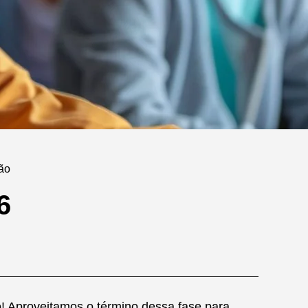
não
6
! Aproveitamos o término dessa fase para