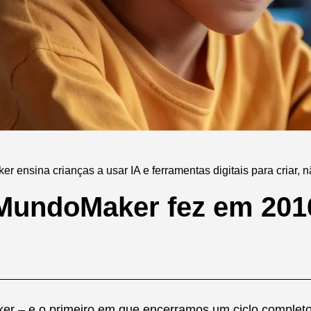
r ensina crianças a usar IA e ferramentas digitais para criar, 
 MundoMaker fez em 201
r – e o primeiro em que encerramos um ciclo completo