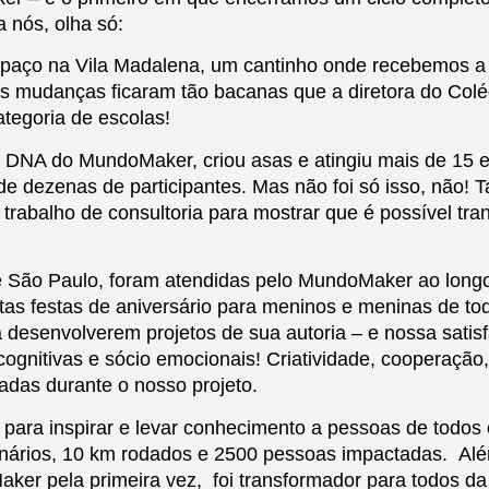
 nós, olha só:
 espaço na Vila Madalena, um cantinho onde recebemos 
 mudanças ficaram tão bacanas que a diretora do Colég
tegoria de escolas!
o DNA do MundoMaker, criou asas e atingiu mais de 15 
 de dezenas de participantes. Mas não foi só isso, não
trabalho de consultoria para mostrar que é possível tr
e São Paulo, foram atendidas pelo MundoMaker ao longo
uitas festas de aniversário para meninos e meninas de
desenvolverem projetos de sua autoria – e nossa satisfa
gnitivas e sócio emocionais! Criatividade, cooperação,
radas durante o nosso projeto.
ara inspirar e levar conhecimento a pessoas de todos os
onários, 10 km rodados e 2500 pessoas impactadas. Alé
er pela primeira vez, foi transformador para todos d