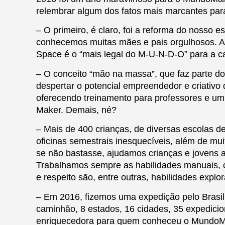
relembrar algum dos fatos mais marcantes para
– O primeiro, é claro, foi a reforma do nosso
conhecemos muitas mães e pais orgulhosos. As
Space é o “mais legal do M-U-N-D-O” para a ca
– O conceito “mão na massa”, que faz parte d
despertar o potencial empreendedor e criativo
oferecendo treinamento para professores e um 
Maker. Demais, né?
– Mais de 400 crianças, de diversas escolas d
oficinas semestrais inesquecíveis, além de m
se não bastasse, ajudamos crianças e jovens a 
Trabalhamos sempre as habilidades manuais, co
e respeito são, entre outras, habilidades explo
– Em 2016, fizemos uma expedição pelo Brasil p
caminhão, 8 estados, 16 cidades, 35 expedici
enriquecedora para quem conheceu o MundoMak