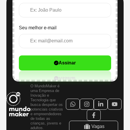
Seu melhor e-mail
Assinar
O MundoMaker é
uma Empresa de
Inovação e
Tecnologia que
busca despertar os
potenciais criativos
e empreendedores
de todas as
crianças, jovens e
Vagas
adultos.