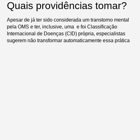
Quais providências tomar?
Apesar de já ter sido considerada um transtorno mental
pela OMS e ter, inclusive, uma e foi Classificação
Internacional de Doenças (CID) própria, especialistas
sugerem não transformar automaticamente essa prática
em patologia.Pensando nisso, o MundoMaker reuniu as
seguintes orientações abaixo:
Ref: https://saude.abril.com.br/medicina/videogame-no-
limite-entre-o-bem-e-o-mal/
Artigos relacionados