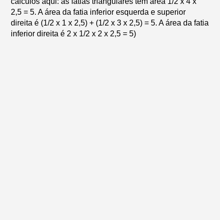
cálculos aqui: as fatias triangulares têm área 1/2 x 4 x
2,5 = 5. A área da fatia inferior esquerda e superior
direita é (1/2 x 1 x 2,5) + (1/2 x 3 x 2,5) = 5. A área da fatia
inferior direita é 2 x 1/2 x 2 x 2,5 = 5)
Na verdade, a solução funciona para qualquer número
de fatias. Se quiser cortar um bolo em 7, 9 ou n fatias,
basta dividir o perímetro do bolo quadrado em 7, 9 ou n
comprimentos iguais.
Desafio número 2
A sacada necessária para resolver esse enigma é
perceber que qualquer linha reta que atravesse o centro
de um retângulo divide-o em duas partes de mesma
área.
Considere o bolo antes de seu amigo comer a fatia.
Qualquer fatia que atravesse o centro do bolo irá dividi-
lo em duas porções iguais. Agora considere o que
acontece depois que o amigo comeu. Se o bolo for
cortado de modo que ele perca o centro do bolo e o