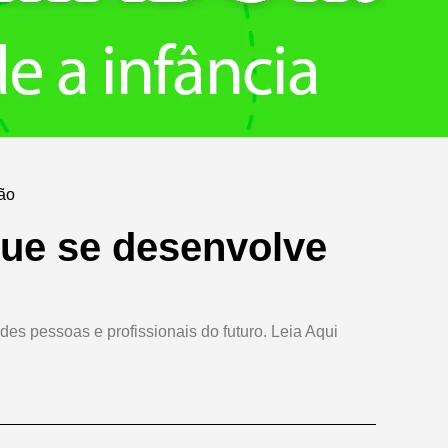
não
que se desenvolve
es pessoas e profissionais do futuro. Leia Aqui