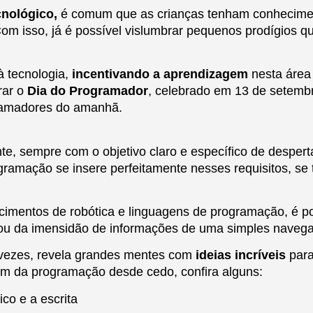
cnológico,
é comum que as crianças tenham conhecim
isso, já é possível vislumbrar pequenos prodígios que
à tecnologia,
incentivando a aprendizagem
nesta área
rar o
Dia do Programador
, celebrado em 13 de setembro
gramadores do amanhã.
e, sempre com o objetivo claro e específico de despert
gramação se insere perfeitamente nesses requisitos, se
cimentos de robótica e linguagens de programação, é p
s ou da imensidão de informações de uma simples naveg
 vezes, revela grandes mentes com
ideias incríveis
para
em da programação desde cedo, confira alguns:
ico e a escrita