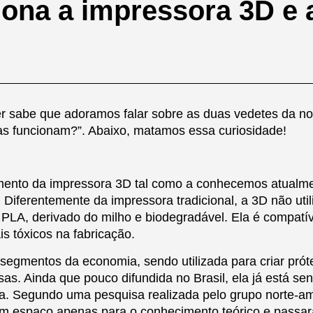
na a impressora 3D e a
sabe que adoramos falar sobre as duas vedetes da noss
las funcionam?”. Abaixo, matamos essa curiosidade!
vimento da impressora 3D tal como a conhecemos atual
iferentemente da impressora tradicional, a 3D não utiliz
e PLA, derivado do milho e biodegradável. Ela é compat
s tóxicos na fabricação.
segmentos da economia, sendo utilizada para criar pró
as. Ainda que pouco difundida no Brasil, ela já está s
ia. Segundo uma pesquisa realizada pelo grupo norte-
um espaço apenas para o conhecimento teórico e passarã