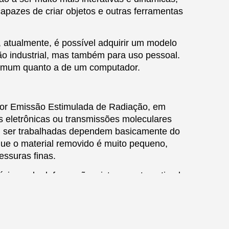
apazes de criar objetos e outras ferramentas
 atualmente, é possível adquirir um modelo
ão industrial, mas também para uso pessoal.
comum quanto a de um computador.
z por Emissão Estimulada de Radiação, em
s eletrônicas ou transmissões moleculares
em ser trabalhadas dependem basicamente do
é que o material removido é muito pequeno,
essuras finas.
s mínimos de deformação, sistema automatizado
teriais. A cortadora é capaz de processar
deira, papel, couro, tecidos, vidros e quartzo.
letrônicos, implementos agrícolas e