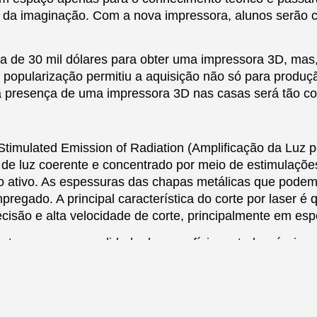
e da imaginação. Com a nova impressora, alunos serão c
a de 30 mil dólares para obter uma impressora 3D, mas,
 popularização permitiu a aquisição não só para produç
 a presença de uma impressora 3D nas casas será tão 
y Stimulated Emission of Radiation (Amplificação da Lu
de luz coerente e concentrado por meio de estimulaçõe
io ativo. As espessuras das chapas metálicas que pod
mpregado. A principal característica do corte por laser 
são e alta velocidade de corte, principalmente em esp
 vantagens como qualidade da superfície cortada, nívei
 complexas com 2D ou 3D e versatilidade ao processar ma
s, alumínio, titânio, plásticos, acrílicos, borrachas, ma
nagem, medicina e nos ramos automobilístico, de eletroe