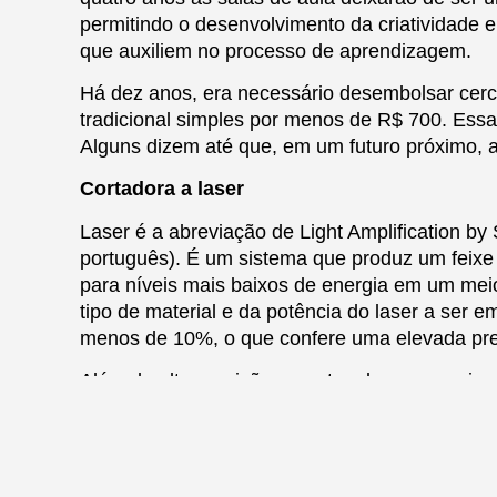
permitindo o desenvolvimento da criatividade 
que auxiliem no processo de aprendizagem.
Há dez anos, era necessário desembolsar cerc
tradicional simples por menos de R$ 700. Essa
Alguns dizem até que, em um futuro próximo,
Cortadora a laser
Laser é a abreviação de Light Amplification b
português). É um sistema que produz um feixe 
para níveis mais baixos de energia em um me
tipo de material e da potência do laser a ser e
menos de 10%, o que confere uma elevada preci
Além de alta precisão, o corte a laser possui
que possibilita o corte de figuras geométricas
aços carbono, aços galvanizados, aços inoxidávei
O corte a laser é utilizado para soldagem, usi
entretenimento.