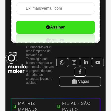
Assinar
O MundoMaker é
uma Empresa de
Inovação e
Tecnologia que
busca despertar os
potenciais criativos
e empreendedores
de todas as
crianças, jovens e
Vagas
adultos.
MATRIZ
FILIAL - SÃO
MANAUS
PAULO