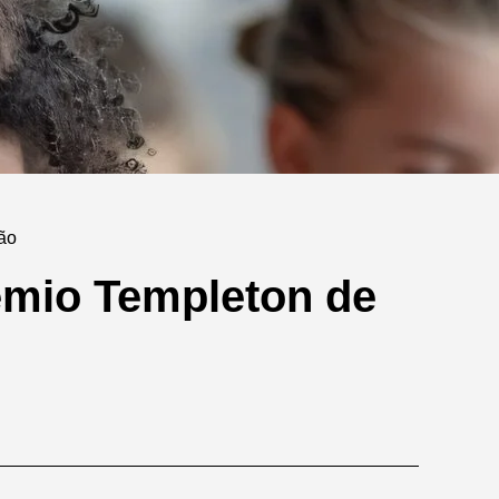
não
rêmio Templeton de