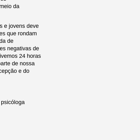
 meio da
s e jovens deve
ções que rondam
oda de
es negativas de
vivemos 24 horas
 parte de nossa
rcepção e do
 psicóloga