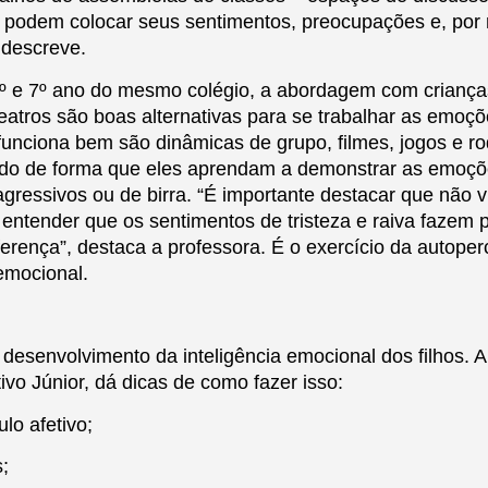
s podem colocar seus sentimentos, preocupações e, por
 descreve.
 6º e 7º ano do mesmo colégio, a abordagem com criança
e teatros são boas alternativas para se trabalhar as emo
funciona bem são dinâmicas de grupo, filmes, jogos e r
izado de forma que eles aprendam a demonstrar as emoçõ
gressivos ou de birra. “É importante destacar que não 
os entender que os sentimentos de tristeza e raiva fazem
iferença”, destaca a professora. É o exercício da autope
 emocional.
esenvolvimento da inteligência emocional dos filhos. A
ivo Júnior, dá dicas de como fazer isso:
lo afetivo;
;