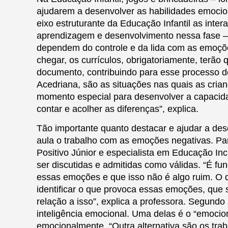
ajudarem a desenvolver as habilidades emoci
eixo estruturante da Educação Infantil as inter
aprendizagem e desenvolvimento nessa fase – co
dependem do controle e da lida com as emoç
chegar, os currículos, obrigatoriamente, terã
documento, contribuindo para esse processo 
Acedriana, são as situações nas quais as crian
momento especial para desenvolver a capacidad
contar e acolher as diferenças”, explica.
Tão importante quanto destacar e ajudar a des
aula o trabalho com as emoções negativas. Par
Positivo Júnior e especialista em Educação In
ser discutidas e admitidas como válidas. “É f
essas emoções e que isso não é algo ruim. O q
identificar o que provoca essas emoções, que
relação a isso”, explica a professora. Segundo
inteligência emocional. Uma delas é o “emocio
emocionalmente. “Outra alternativa são os tr