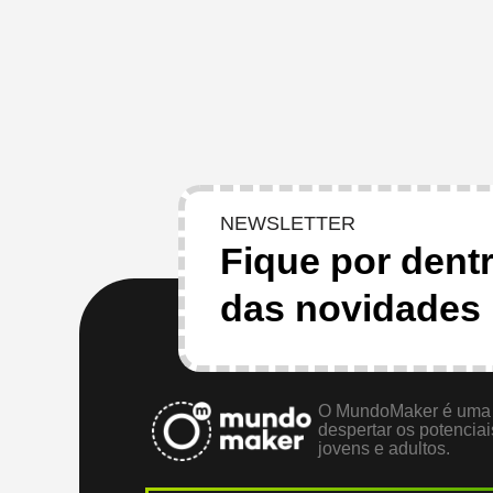
NEWSLETTER
Fique por dent
das novidades
O MundoMaker é uma 
despertar os potencia
jovens e adultos.