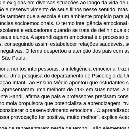
s e exigidas em diversas situações ao longo da vida de 
ão e desenvolvimento de seus filhos nesse sentido, m
de também que a escola é um ambiente propício para aj
cias socioemocionais. O termo inteligência emocional 
scolares e educadores quando se trata de definir quais
 seus alunos. A aprendizagem emocional é o processo p
, conseguindo assim estabelecer relações saudáveis, s
s negativas. O tema despertou a atenção dos pais com as
e São Paulo.
onamentos interpessoais, a inteligência emocional traz
ico. Uma pesquisa do departamento de Psicologia da U
ação Infantil ao Ensino Médio apontou que estudantes 
 apresentaram uma melhora de 11% em suas notas. A d
ente Sandi, afirma que pais e professores precisam cons
mo mola propulsora que potencializa a aprendizagem. “
considerar o desenvolvimento emocional. O aprendizad
essa provocação for positiva, muito melhor”, explica Ace
longe de representarem perda de tempo – são elementos v