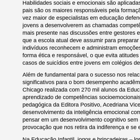
Habilidades sociais e emocionais são aplicada
pais são os maiores responsáveis pela formaç
vez maior de especialistas em educação defen
jovens a desenvolverem as chamadas competên
mais presente nas discussões entre gestores e
que a escola atual deve assumir para preparar
indivíduos reconhecem e administram emoções
forma ética e responsável, o que evita atitude
casos de suicídios entre jovens em colégios d
Além de fundamental para o sucesso nos relaci
significativos para o bom desempenho acadêm
Chicago realizada com 270 mil alunos da Educ
aprendizado de competências socioemocionais
pedagógica da Editora Positivo, Acedriana Vic
desenvolvimento da inteligência emocional co
pensar em um desenvolvimento cognitivo sem 
provocação que nos retira da indiferença e se 
Na Educação Infantil, jogos e brincadeiras – 