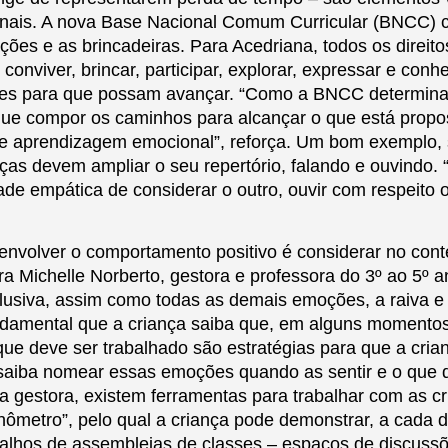
onais. A nova Base Nacional Comum Curricular (BNCC) 
ações e as brincadeiras. Para Acedriana, todos os direito
nviver, brincar, participar, explorar, expressar e conh
ões para que possam avançar. “Como a BNCC determina
o que compor os caminhos para alcançar o que está propo
de aprendizagem emocional”, reforça. Um bom exemplo,
ças devem ampliar o seu repertório, falando e ouvindo.
e empática de considerar o outro, ouvir com respeito o
envolver o comportamento positivo é considerar no cont
a Michelle Norberto, gestora e professora do 3º ao 5º a
clusiva, assim como todas as demais emoções, a raiva e
undamental que a criança saiba que, em alguns momentos
ue deve ser trabalhado são estratégias para que a cria
 saiba nomear essas emoções quando as sentir e o que 
 a gestora, existem ferramentas para trabalhar com as c
nômetro”, pelo qual a criança pode demonstrar, a cada d
abalhos de assembleias de classes – espaços de discuss