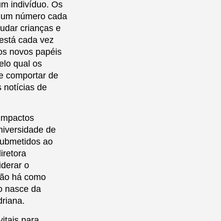
um indivíduo. Os
as um número cada
udar crianças e
está cada vez
 os novos papéis
elo qual os
e comportar de
 notícias de
 impactos
niversidade de
submetidos ao
iretora
iderar o
Não há como
o nasce da
driana.
itais para