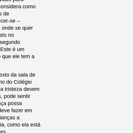
considera como
s de
ecer-se –
 onde se quer
sto no
 segundo
 “Este é um
 que ele tem a
exto da sala de
no do Colégio
 a tristeza devem
, pode sentir
nça possa
deve fazer em
rianças a
ia, como ela está
ões