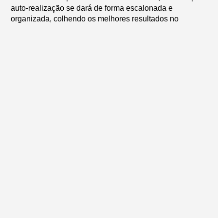
auto-realização se dará de forma escalonada e
organizada, colhendo os melhores resultados no
ambiente escolar.
Acesse o site do
Mundo Maker
para conhecer, de forma
mais detalhada, nossa proposta de ensino.
Artigos relacionados