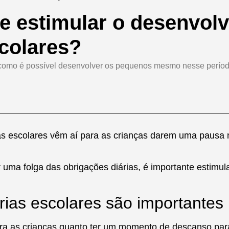
e estimular o desenvolv
scolares?
e como é possível desenvolver os pequenos mesmo nesse períod
s escolares vêm aí para as crianças darem uma pausa n
uma folga das obrigações diárias, é importante estimula
érias escolares são importantes
para as crianças quanto ter um momento de descanso pa