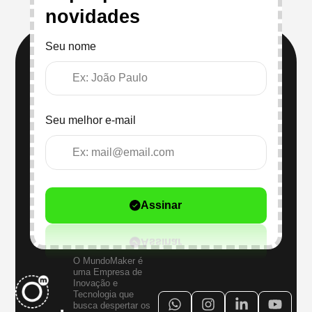
novidades
Seu nome
Seu melhor e-mail
Assinar
O MundoMaker é
uma Empresa de
Inovação e
Tecnologia que
busca despertar os