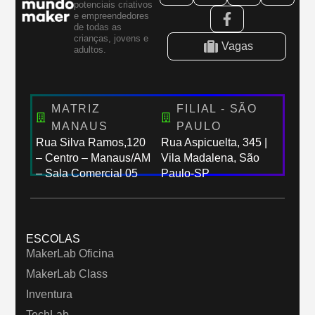
potenciais criativos
e empreendedores
de todas as
crianças, jovens e
Vagas
adultos.
MATRIZ
FILIAL - SÃO
MANAUS
PAULO
Rua Silva Ramos,120
Rua Aspicuelta, 345 |
– Centro – Manaus/AM
Vila Madalena, São
– Sala Comercial 05
Paulo-SP
ESCOLAS
MakerLab Oficina
MakerLab Class
Inventura
TechLab