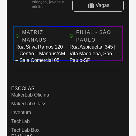
crianças, jovens e
Vagas
adultos.
MATRIZ
FILIAL - SÃO
MANAUS
PAULO
Rua Silva Ramos,120
Rua Aspicuelta, 345 |
– Centro – Manaus/AM
Vila Madalena, São
– Sala Comercial 05
Paulo-SP
ESCOLAS
MakerLab Oficina
MakerLab Class
Inventura
TechLab
TechLab Box