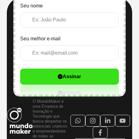
Seu nome
Seu melhor e-mail
Assinar
O MundoMaker é
uma Empresa de
Inovação e
Tecnologia que
busca despertar os
potenciais criativos
e empreendedores
de todas as