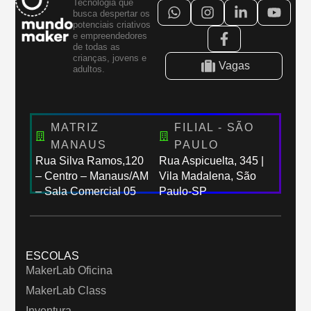
Tecnologia que
busca despertar os
potenciais criativos
e empreendedores
de todas as
crianças, jovens e
Vagas
adultos.
MATRIZ
FILIAL - SÃO
MANAUS
PAULO
Rua Silva Ramos,120
Rua Aspicuelta, 345 |
– Centro – Manaus/AM
Vila Madalena, São
– Sala Comercial 05
Paulo-SP
ESCOLAS
MakerLab Oficina
MakerLab Class
Inventura