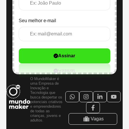
Seu melhor e-mail
Assinar
O MundoMaker é
uma Empresa de
Inovação e
Tecnologia que
busca despertar os
potenciais criativos
e empreendedores
de todas as
crianças, jovens e
Vagas
adultos.