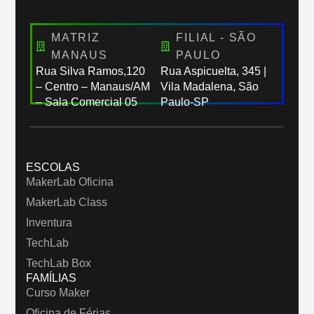
MATRIZ
FILIAL - SÃO
MANAUS
PAULO
Rua Silva Ramos,120
Rua Aspicuelta, 345 |
– Centro – Manaus/AM
Vila Madalena, São
– Sala Comercial 05
Paulo-SP
ESCOLAS
MakerLab Oficina
MakerLab Class
Inventura
TechLab
TechLab Box
FAMÍLIAS
Curso Maker
Oficina de Férias