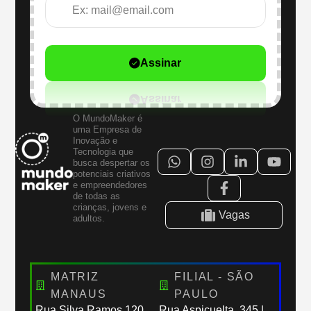
Assinar
O MundoMaker é
uma Empresa de
Inovação e
Tecnologia que
busca despertar os
potenciais criativos
e empreendedores
de todas as
crianças, jovens e
Vagas
adultos.
MATRIZ
FILIAL - SÃO
MANAUS
PAULO
Rua Silva Ramos,120
Rua Aspicuelta, 345 |