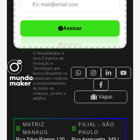
Assinar
O MundoMaker é
uma Empresa de
Inovação e
Tecnologia que
busca despertar os
potenciais criativos
e empreendedores
de todas as
crianças, jovens e
Vagas
adultos.
MATRIZ
FILIAL - SÃO
MANAUS
PAULO
Rua Silva Ramos,120
Rua Aspicuelta, 345 |