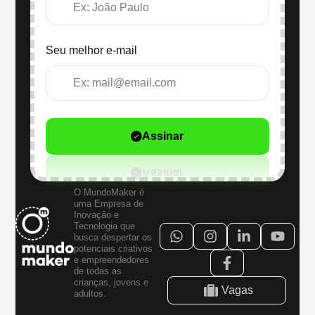
Seu melhor e-mail
Assinar
O MundoMaker é
uma Empresa de
Inovação e
Tecnologia que
busca despertar os
potenciais criativos
e empreendedores
de todas as
crianças, jovens e
Vagas
adultos.