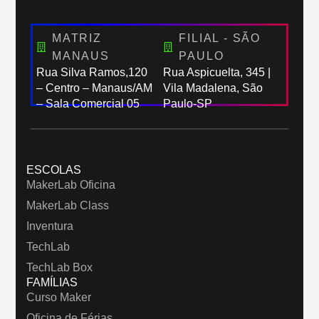
MATRIZ
FILIAL - SÃO
MANAUS
PAULO
Rua Silva Ramos,120
Rua Aspicuelta, 345 |
– Centro – Manaus/AM
Vila Madalena, São
– Sala Comercial 05
Paulo-SP
ESCOLAS
MakerLab Oficina
MakerLab Class
Inventura
TechLab
TechLab Box
FAMÍLIAS
Curso Maker
Oficina de Férias