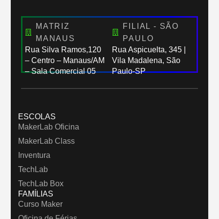
MATRIZ
FILIAL - SÃO
MANAUS
PAULO
Rua Silva Ramos,120
Rua Aspicuelta, 345 |
– Centro – Manaus/AM
Vila Madalena, São
– Sala Comercial 05
Paulo-SP
ESCOLAS
MakerLab Oficina
MakerLab Class
Inventura
TechLab
TechLab Box
FAMÍLIAS
Curso Maker
Oficina de Férias