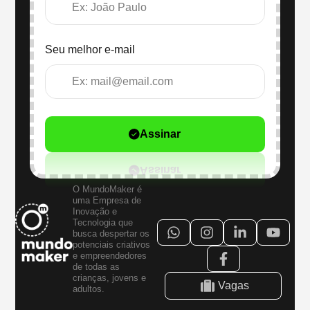
Seu melhor e-mail
Assinar
O MundoMaker é
uma Empresa de
Inovação e
Tecnologia que
busca despertar os
potenciais criativos
e empreendedores
de todas as
crianças, jovens e
Vagas
adultos.