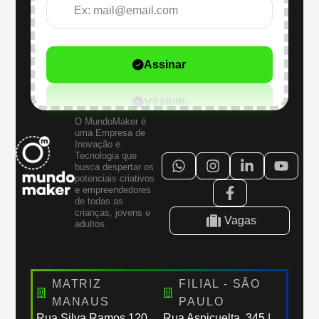
Assinar
O MundoMaker é
uma Empresa de
Inovação e
Tecnologia que
busca despertar os
potenciais criativos
e empreendedores
de todas as
crianças, jovens e
Vagas
adultos.
MATRIZ
FILIAL - SÃO
MANAUS
PAULO
Rua Silva Ramos,120
Rua Aspicuelta, 345 |