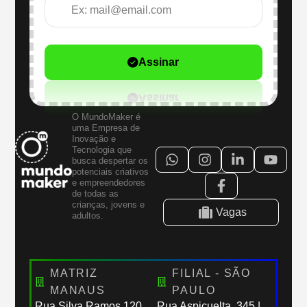
Assinar
O MundoMaker é
uma Empresa de
Inovação e
Tecnologia que
busca despertar os
potenciais criativos
e empreendedores
de todas as
crianças, jovens e
Vagas
adultos.
MATRIZ
FILIAL - SÃO
MANAUS
PAULO
Rua Silva Ramos,120
Rua Aspicuelta, 345 |