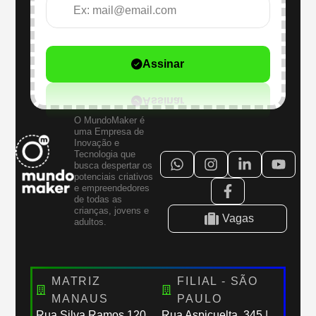
Assinar
O MundoMaker é
uma Empresa de
Inovação e
Tecnologia que
busca despertar os
potenciais criativos
e empreendedores
de todas as
crianças, jovens e
Vagas
adultos.
MATRIZ
FILIAL - SÃO
MANAUS
PAULO
Rua Silva Ramos,120
Rua Aspicuelta, 345 |