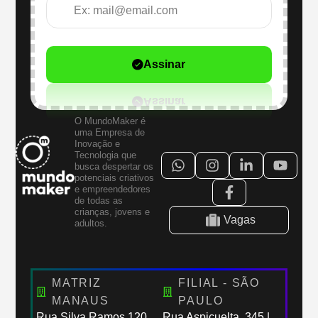
Assinar
O MundoMaker é
uma Empresa de
Inovação e
Tecnologia que
busca despertar os
potenciais criativos
e empreendedores
de todas as
crianças, jovens e
Vagas
adultos.
MATRIZ
FILIAL - SÃO
MANAUS
PAULO
Rua Silva Ramos,120
Rua Aspicuelta, 345 |