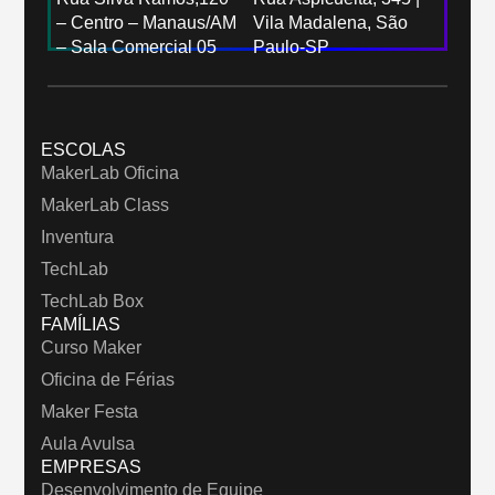
– Centro – Manaus/AM
Vila Madalena, São
– Sala Comercial 05
Paulo-SP
ESCOLAS
MakerLab Oficina
MakerLab Class
Inventura
TechLab
TechLab Box
FAMÍLIAS
Curso Maker
Oficina de Férias
Maker Festa
Aula Avulsa
EMPRESAS
Desenvolvimento de Equipe