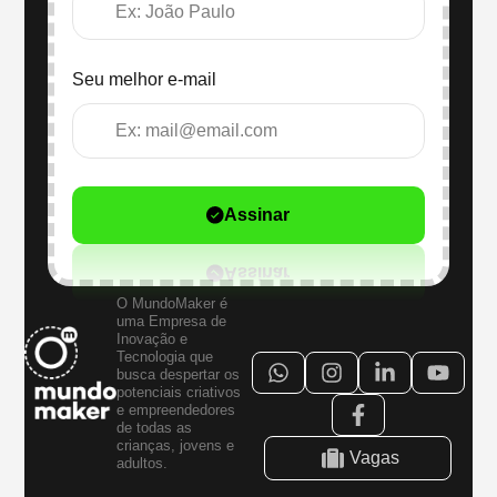
Seu melhor e-mail
Assinar
O MundoMaker é
uma Empresa de
Inovação e
Tecnologia que
busca despertar os
potenciais criativos
e empreendedores
de todas as
crianças, jovens e
Vagas
adultos.