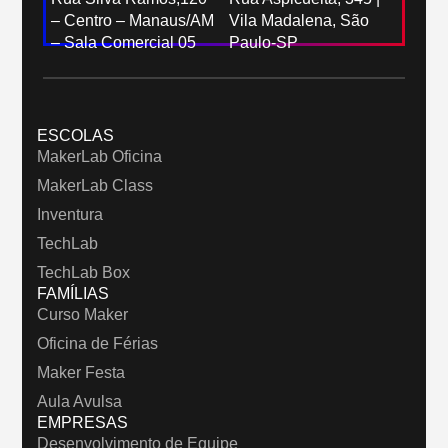
– Centro – Manaus/AM
Vila Madalena, São
– Sala Comercial 05
Paulo-SP
ESCOLAS
MakerLab Oficina
MakerLab Class
Inventura
TechLab
TechLab Box
FAMÍLIAS
Curso Maker
Oficina de Férias
Maker Festa
Aula Avulsa
EMPRESAS
Desenvolvimento de Equipe