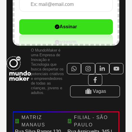
Assinar
O MundoMaker é
uma Empresa de
Inovação e
Tecnologia que
busca despertar os
potenciais criativos
e empreendedores
de todas as
crianças, jovens e
Vagas
adultos.
MATRIZ
FILIAL - SÃO
MANAUS
PAULO
Rua Silva Ramos,120
Rua Aspicuelta, 345 |