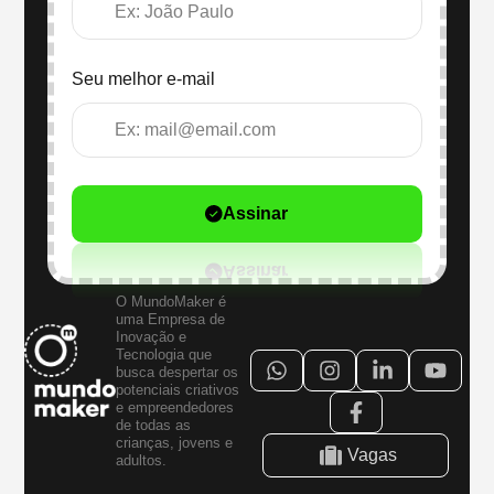
Seu melhor e-mail
Assinar
O MundoMaker é
uma Empresa de
Inovação e
Tecnologia que
busca despertar os
potenciais criativos
e empreendedores
de todas as
crianças, jovens e
Vagas
adultos.