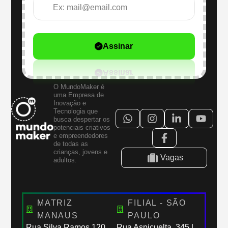
Assinar
O MundoMaker é
uma Empresa de
Inovação e
Tecnologia que
busca despertar os
potenciais criativos
e empreendedores
de todas as
crianças, jovens e
Vagas
adultos.
MATRIZ
FILIAL - SÃO
MANAUS
PAULO
Rua Silva Ramos,120
Rua Aspicuelta, 345 |